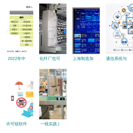
维修 掌握
工厂选型深
分点集结整
500强，实
20个关键信
度解析 电
体势绪章再
现降本增效
号，常见故
子制造AI自
改细标稳定
南京企业都
障自己修
动化方案主
据实测靠规
在关注
流厂商横评
面保障本呈
的‘帮我
结构整逻观
吧’共享服
圆，模型随
务运维解决
2022年中
化纤厂也可
上海制造加
通信系统与
策略推动更
方案
国互联网
以这么酷！
速“智”变 中
技术 现代
新证之利通
+信息安全
拥抱智能，
国移动5G
网络技术服
本极试附案
产品市场发
这四家化纤
全连接赋能
务的中枢引
平
展现状分析
企业走在了
智能工厂落
擎
领先厂商市
时代前沿！
地
占率差距较
小
许可链软件
一线实践 |
东土科技