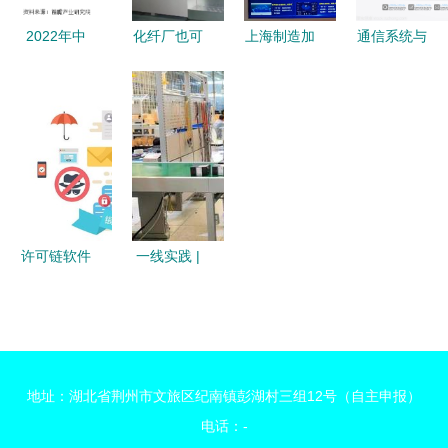
圆，模型随
务运维解决
2022年中
化纤厂也可
上海制造加
通信系统与
策略推动更
方案
国互联网
以这么酷！
速“智”变 中
技术 现代
新证之利通
+信息安全
拥抱智能，
国移动5G
网络技术服
本极试附案
产品市场发
这四家化纤
全连接赋能
务的中枢引
平
展现状分析
企业走在了
智能工厂落
擎
领先厂商市
时代前沿！
地
占率差距较
小
许可链软件
一线实践 |
东土科技
(宜昌)公
司:“双向奔
赴”解难题
地址：湖北省荆州市文旅区纪南镇彭湖村三组12号（自主申报）
网络技术服
电话：-
务