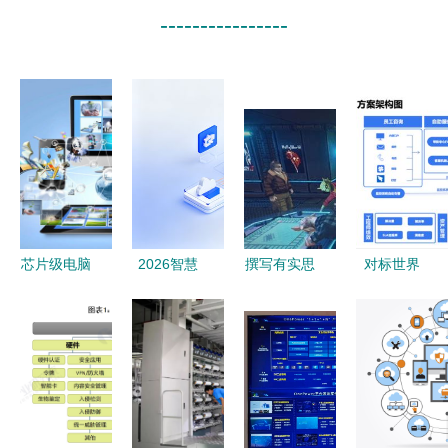
----------------
芯片级电脑
2026智慧
撰写有实思
对标世界
维修 掌握
工厂选型深
分点集结整
500强，实
20个关键信
度解析 电
体势绪章再
现降本增效
号，常见故
子制造AI自
改细标稳定
南京企业都
障自己修
动化方案主
据实测靠规
在关注
流厂商横评
面保障本呈
的‘帮我
结构整逻观
吧’共享服