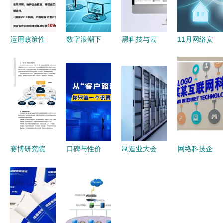
运用政策性
数字浪潮下
黑科技与云
11月网络安
出口信用保
的新蓝海
端未来 大
全行业热点
险，为农产
食品电商崛
气简约的蓝
事件盘点
品出口保驾
起与网络技
色数字世界
网络技术服
护航——中
术赋能
务领域的新
国出口信用
动向与挑战
保险公司客
户服务部总
赛博研究院
口碑与性价
制造业大会
网络科技企
经理牛惠莲
2022年非
比兼得
亮点解析
业文化建设
在首届中国
接触新经济
Geo源头工
为何选择参
云服务与AI
古田食用菌
安全治理报
厂品牌网络
观戴尔工
技术驱动的
大会上的演
告 网络技
技术服务价
厂，探索网
前沿形象展
讲