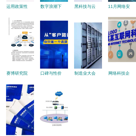
运用政策性
数字浪潮下
黑科技与云
11月网络安
出口信用保
的新蓝海
端未来 大
全行业热点
险，为农产
食品电商崛
气简约的蓝
事件盘点
品出口保驾
起与网络技
色数字世界
网络技术服
护航——中
术赋能
务领域的新
国出口信用
动向与挑战
保险公司客
户服务部总
赛博研究院
口碑与性价
制造业大会
网络科技企
经理牛惠莲
2022年非
比兼得
亮点解析
业文化建设
在首届中国
接触新经济
Geo源头工
为何选择参
云服务与AI
古田食用菌
安全治理报
厂品牌网络
观戴尔工
技术驱动的
大会上的演
告 网络技
技术服务价
厂，探索网
前沿形象展
讲
术服务篇
格大比拼
络技术服务
示
新趋势